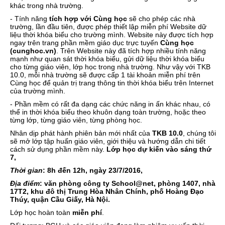
khác trong nhà trường.
- Tính năng
tích hợp với Cùng học
sẽ cho phép các nhà
trường, lần đầu tiên, được phép thiết lập miễn phí Website dữ
liệu thời khóa biểu cho trường mình. Website này được tích hợp
ngay trên trang phần mềm giáo dục trực tuyến
Cùng học
(cunghoc.vn)
. Trên Website này đã tích hợp nhiều tính năng
mạnh như quan sát thời khóa biểu, gửi dữ liệu thời khóa biểu
cho từng giáo viên, lớp học trong nhà trường. Như vậy với TKB
10.0, mỗi nhà trường sẽ được cấp 1 tài khoản miễn phí trên
Cùng học để quản trị trang thông tin thời khóa biểu trên Internet
của trường mình.
- Phần mềm có rất đa dạng các chức năng in ấn khác nhau, có
thể in thời khóa biểu theo khuôn dạng toàn trường, hoặc theo
từng lớp, từng giáo viên, từng phòng học.
Nhân dịp phát hành phiên bản mới nhất của
TKB 10.0
, chúng tôi
sẽ mở lớp tập huấn giáo viên, giới thiệu và hướng dẫn chi tiết
cách sử dụng phần mềm này.
Lớp học dự kiến vào sáng thứ
7,
Thời gian
: 8h đến 12h, ngày 23/7/2016,
Địa điểm
: văn phòng công ty School@net, phòng 1407, nhà
17T2, khu đô thị Trung Hòa Nhân Chính, phố Hoàng Đạo
Thúy, quận Cầu Giấy, Hà Nội.
Lớp học hoàn toàn
miễn phí
.