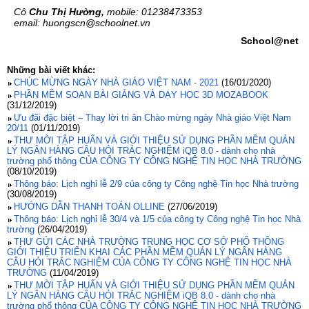
Cô
Chu Thị Hường,
mobile: 01238473353
email: huongscn@schoolnet.vn
School@net
Những bài viết khác:
CHÚC MỪNG NGÀY NHÀ GIÁO VIỆT NAM - 2021
(16/01/2020)
PHẦN MỀM SOẠN BÀI GIẢNG VÀ DẠY HỌC 3D MOZABOOK
(31/12/2019)
Ưu đãi đặc biệt – Thay lời tri ân Chào mừng ngày Nhà giáo Việt Nam
20/11
(01/11/2019)
THƯ MỜI TẬP HUẤN VÀ GIỚI THIỆU SỬ DỤNG PHẦN MỀM QUẢN
LÝ NGÂN HÀNG CÂU HỎI TRẮC NGHIỆM iQB 8.0 - dành cho nhà
trường phổ thông CỦA CÔNG TY CÔNG NGHỆ TIN HỌC NHÀ TRƯỜNG
(08/10/2019)
Thông báo: Lịch nghỉ lễ 2/9 của công ty Công nghệ Tin học Nhà trường
(30/08/2019)
HƯỚNG DẪN THANH TOÁN OLLINE
(27/06/2019)
Thông báo: Lịch nghỉ lễ 30/4 và 1/5 của công ty Công nghệ Tin học Nhà
trường
(26/04/2019)
THƯ GỬI CÁC NHÀ TRƯỜNG TRUNG HỌC CƠ SỞ PHỔ THÔNG
GIỚI THIỆU TRIỂN KHAI CÁC PHẦN MỀM QUẢN LÝ NGÂN HÀNG
CÂU HỎI TRẮC NGHIỆM CỦA CÔNG TY CÔNG NGHỆ TIN HỌC NHÀ
TRƯỜNG
(11/04/2019)
THƯ MỜI TẬP HUẤN VÀ GIỚI THIỆU SỬ DỤNG PHẦN MỀM QUẢN
LÝ NGÂN HÀNG CÂU HỎI TRẮC NGHIỆM iQB 8.0 - dành cho nhà
trường phổ thông CỦA CÔNG TY CÔNG NGHỆ TIN HỌC NHÀ TRƯỜNG