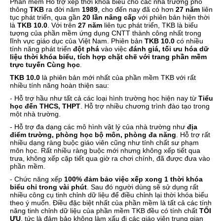
Phần mềm Hỗ trợ xếp thời khóa biểu cho các nhà trường phổ
thông
TKB
ra đời năm
1989
, cho đến nay đã có hơn
27 năm
liên
tục phát triển, qua gần
20 lần nâng cấp
với phiên bản hiện thời
là
TKB 10.0
. Với trên
27 năm
liên tục phát triển, TKB là biểu
tượng của phần mềm ứng dụng CNTT thành công nhất trong
lĩnh vực giáo dục của Việt Nam. Phiên bản
TKB 10.0
có nhiều
tính năng phát triển
đột phá
vào việc
đánh giá, tối ưu hóa
dữ
liệu thời khóa biểu, tích hợp chặt chẽ với trang phần mềm
trực tuyến Cùng học
.
TKB 10.0
là phiên bản mới nhất của phần mềm TKB với rất
nhiều tính năng hoàn thiện sau:
- Hỗ trợ hầu như tất cả các loại hình trường học hiện nay từ
Tiểu
học đến THCS, THPT
. Hỗ trợ nhiều chương trình đào tạo trong
một nhà trường.
- Hỗ trợ đa dạng các mô hình vật lý của nhà trường như
địa
điểm trường, phòng học bộ môn, phòng đa năng
. Hỗ trợ rất
nhiều dạng ràng buộc giáo viên cũng như tính chất sư phạm
môn học. Rất nhiều ràng buộc mới nhưng không xếp tiết qua
trưa, không xếp cặp tiết qua giờ ra chơi chính, đã được đưa vào
phần mềm.
- Chức năng xếp
100% đảm bảo việc xếp xong 1 thời khóa
biểu chỉ trong vài phút
. Sau đó người dùng sẽ sử dụng rất
nhiều công cụ tinh chỉnh dữ liệu để điều chỉnh lại thời khóa biểu
theo ý muốn. Điều đặc biệt nhất của phần mềm là tất cả các tính
năng tinh chỉnh dữ liệu của phần mềm TKB đều có tính chất
TỐI
ƯU
, tức là đảm bảo không làm xấu đi các giáo viên trung gian