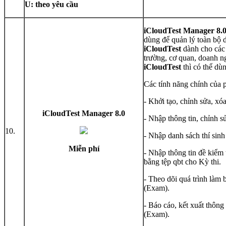
U: theo yêu cầu
iCloudTest Manager 8.
dùng để quản lý toàn bộ 
iCloudTest
dành cho các 
trường, cơ quan, doanh n
iCloudTest
thì có thể d
Các tính năng chính của
- Khởi tạo, chỉnh sửa, xó
iCloudTest Manager 8.0
- Nhập thông tin, chỉnh s
10.
- Nhập danh sách thí sinh
Miễn phí
- Nhập thông tin đề kiểm t
bằng tệp qbt cho Kỳ thi.
- Theo dõi quá trình làm 
(Exam).
- Báo cáo, kết xuất thông 
(Exam).