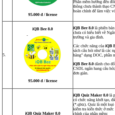
Phần mềm hướng đến đối t
thông chưa thành thạo 
hoàn chỉnh để làm việc v
95.000 đ / license
iQB Bee 8.0
là phiên bản
iQB Bee 8.0
chưa có hiểu biết về Ngâ
trường và gia đình.
Các chức năng của
iQB B
sách câu hỏi như là các 
5.
hàng” dạng DOC, phần mề
iQB Bee 8.0
dành cho đối
CSDL ngân hang câu hỏi, 
đơn giản.
95.000 đ / license
iQB Quiz Maker 8.0
là 
có chức năng khởi tạo, đi
(*.qbtz). Quiz là một loạ
kiểm tra kiến thức ở mức
iQB Quiz Maker 8.0
chính của phần mềm: