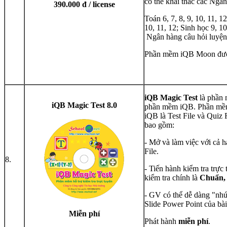
có thể khai thác các Ngân
390.000 đ / license
Toán 6, 7, 8, 9, 10, 11, 12
10, 11, 12; Sinh học 9, 10
Ngân hàng câu hỏi luyện 
Phần mềm iQB Moon được
iQB Magic Test
là phần 
iQB Magic Test 8.0
phần mềm iQB. Phần mềm c
iQB là Test File và Quiz
bao gồm:
- Mở và làm việc với cả ha
File.
8.
- Tiến hành kiểm tra trực 
kiểm tra chính là
Chuẩn,
- GV có thể dễ dàng "nhú
Slide Power Point của bài
Miễn phí
Phát hành
miễn phí
.