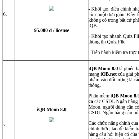
- Khởi tạo, điều chỉnh nh
6.
tác chuột đơn giản. Đây 
không có trong bất cứ p
iQB.
95.000 đ / license
- Khởi tạo nhanh Quiz Fi
thông tin Quiz File.
- Tiến hành kiểm tra trực 
iQB Moon 8.0
là phiên 
mạng
iQB.net
của giải 
nhằm vào đối tượng là các
thông.
Phần mềm
iQB Moon 8.
cả
các CSDL Ngân hàng c
Moon, người dùng cần có k
iQB Moon 8.0
CSDL Ngân hàng câu hỏi 
Các chức năng chính củ
7.
chính thức, tạo đề kiểm tr
hàng câu hỏi hiện có của