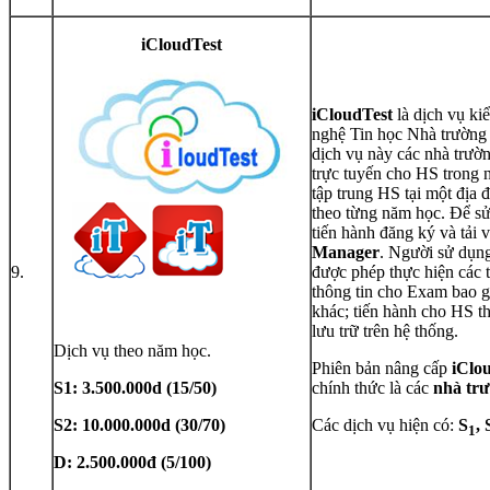
iCloudTest
iCloudTest
là dịch vụ ki
nghệ Tin học Nhà trường 
dịch vụ này các nhà trường
trực tuyến cho HS trong n
tập trung HS tại một địa
theo từng năm học. Để s
tiến hành đăng ký và tải
Manager
. Người sử dụng
9.
được phép thực hiện các t
thông tin cho Exam bao g
khác; tiến hành cho HS th
lưu trữ trên hệ thống.
Dịch vụ theo năm học.
Phiên bản nâng cấp
iClou
S1: 3.500.000d (15/50)
chính thức là các
nhà tr
S2: 10.000.000d (30/70)
Các dịch vụ hiện có:
S
, 
1
D:
2.500.000đ (5/100)