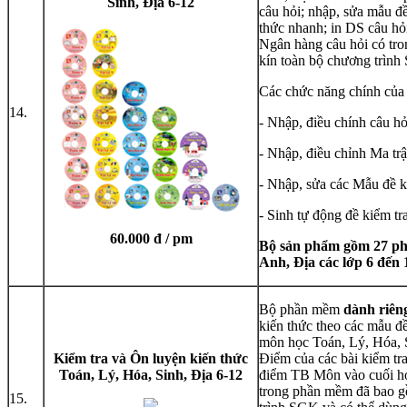
Sinh, Địa 6-12
câu hỏi; nhập, sửa mẫu đề 
thức nhanh; in DS câu hỏi 
Ngân hàng câu hỏi có tr
kín toàn bộ chương trình
Các chức năng chính của
14.
- Nhập, điều chính câu hỏ
- Nhập, điều chỉnh Ma tr
- Nhập, sửa các Mẫu đề k
- Sinh tự động đề kiểm tr
60.000 đ / pm
Bộ sản phẩm gồm 27 ph
Anh, Địa các lớp 6 đến 
Bộ phần mềm
dành riên
kiến thức theo các mẫu đ
môn học Toán, Lý, Hóa, S
Kiểm tra và Ôn luyện kiến thức
Điểm của các bài kiểm tra
Toán, Lý, Hóa, Sinh, Địa 6-12
điểm TB Môn vào cuối họ
trong phần mềm đã bao g
15.