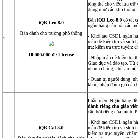
tổng thể cho việc lưu tr
dùng như các kho thông t
Bản
iQB Leo 8.0
có tất 
iQB Leo 8.0
ngân hàng câu hỏi các mô
Bản dành cho trường phổ thông
- Khởi tạo CSDL ngân hàn
2.
mẫu đề kiểm tra và sinh t
tra; kiểm tra trực tuyến; c
10.000.000 đ / License
- Nhập mẫu đề kiểm tra t
Giáo dục và đào tạo. Từ c
nhanh chóng, chỉ sau một 
- Quản trị người dùng, nh
khác, nhập đánh giá câu h
Phần mềm Ngân hàng đề 
dành riêng cho giáo viê
câu hỏi riêng của mình. 
- Khởi tạo CSDL ngân hàn
iQB Cat 8.0
mẫu đề kiểm tra và sinh tự
kiểm tra trực tuyến; chấm