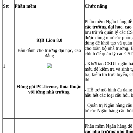
Stt
Phần mềm
Chức năng
Phần mềm Ngân hàng đề
các trường đại học, cao
lưu trữ và quản lý các CS
được dùng như các phòng
iQB Lion 8.0
dùng để khởi tạo vầ quản
cho toàn bộ nhà trường.
Bản dành cho trường đại học, cao
chính để quản lý các CS
đẳng
- Khởi tạo CSDL ngân hàn
1.
mẫu đề kiểm tra và sinh t
tra; kiểm tra trực tuyến; 
thi.
Đóng gói PC-license, thỏa thuận
- Hỗ trợ mô hình đa dạng 
với từng nhà trường
hầu hết các loại câu hỏi, 
- Quản trị Ngân hàng câu 
từ các Ngân hàng câu hỏi
Phần mềm Ngân hàng đề
các nhà trường phổ th