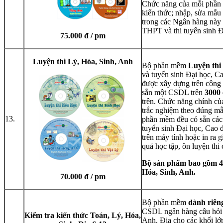
Chức năng của mỗi phần 
kiến thức; nhập, sửa mẫu 
trong các Ngân hàng này đ
THPT và thi tuyển sinh Đ
75.000 đ / pm
Luyện thi Lý, Hóa, Sinh, Anh
Bộ phần mềm
Luyện thi
và tuyển sinh Đại học, C
được xây dựng trên công
sẵn một CSDL trên
3000 
trên. Chức năng chính củ
trắc nghiệm theo đúng m
13.
phần mềm đều có sẵn các 
tuyển sinh Đại học, Cao đ
trên máy tính hoặc in ra 
quả học tập, ôn luyện thi 
Bộ sản phẩm bao gồm 4
Hóa, Sinh, Anh.
70.000 đ / pm
Bộ phần mềm
dành riên
CSDL ngân hàng câu hỏi r
Kiểm tra kiến thức Toán, Lý, Hóa,
Anh, Địa cho các khối lớ