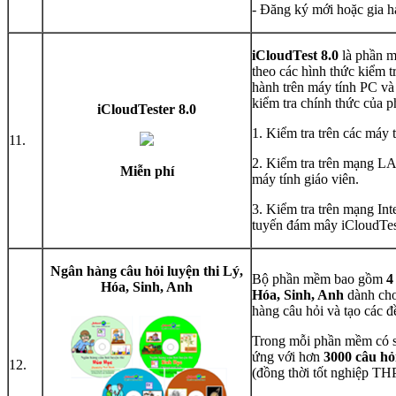
- Đăng ký mới hoặc gia h
iCloudTest 8.0
là phần m
theo các hình thức kiểm t
hành trên máy tính PC và
kiểm tra chính thức của 
iCloudTester 8.0
1. Kiểm tra trên các máy 
11.
2. Kiểm tra trên mạng LA
Miễn phí
máy tính giáo viên.
3. Kiểm tra trên mạng Int
tuyến đám mây iCloudTes
Ngân hàng câu hỏi luyện thi Lý,
Bộ phần mềm bao gồm
4
Hóa, Sinh, Anh
Hóa, Sinh, Anh
dành cho
hàng câu hỏi và tạo các đ
Trong mỗi phần mềm có s
ứng với hơn
3000 câu hỏ
12.
(đồng thời tốt nghiệp TH