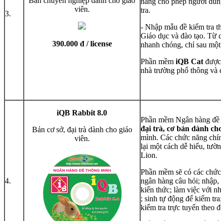
Bản chuyên nghiệp dành cho giáo
năng cho phép người dùng
viên.
tra.
3.
- Nhập mẫu đề kiểm tra t
Giáo dục và đào tạo. Từ c
390.000 đ / license
nhanh chóng, chỉ sau một 
Phần mềm
iQB Cat
được 
nhà trường phổ thông và 
iQB Rabbit 8.0
Phần mềm Ngân hàng đề 
đại trà, cơ bản
dành cho
Bản cơ sở, đại trà dành cho giáo
mình. Các chức năng ch
viên.
lại một cách dễ hiểu, tư
Lion.
Phần mềm sẽ có các chức
4.
ngân hàng câu hỏi; nhập, 
kiến thức; làm việc với n
; sinh tự động để kiểm tra
kiểm tra trực tuyến theo đ