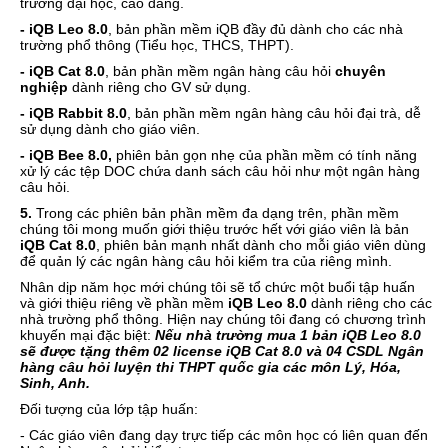
trường đại học, cao đẳng.
- iQB Leo 8.0
, bản phần mềm iQB đầy đủ dành cho các nhà
trường phổ thông (Tiểu học, THCS, THPT).
- iQB Cat 8.0
, bản phần mềm ngân hàng câu hỏi
chuyên
nghiệp
dành riêng cho GV sử dụng.
- iQB Rabbit 8.0
, bản phần mềm ngân hàng câu hỏi đại trà, dễ
sử dụng dành cho giáo viên.
- iQB Bee 8.0,
phiên bản gọn nhẹ của phần mềm có tính năng
xử lý các tệp DOC chứa danh sách câu hỏi như một ngân hàng
câu hỏi.
5.
Trong các phiên bản phần mềm đa dạng trên, phần mềm
chúng tôi mong muốn giới thiệu trước hết với giáo viên là bản
iQB Cat 8.0
, phiên bản mạnh nhất dành cho mỗi giáo viên dùng
để quản lý các ngân hàng câu hỏi kiểm tra của riêng mình.
Nhân dịp năm học mới chúng tôi sẽ tổ chức một buổi tập huấn
và giới thiệu riêng về phần mềm
iQB Leo 8.0
dành riêng cho các
nhà trường phổ thông. Hiện nay chúng tôi đang có chương trình
khuyến mại đặc biệt:
Nếu nhà trường mua 1 bản iQB Leo 8.0
sẽ được tặng thêm 02 license iQB Cat 8.0 và 04 CSDL Ngân
hàng câu hỏi luyện thi THPT quốc gia các môn Lý, Hóa,
Sinh, Anh.
Đối tượng của lớp tập huấn:
- Các giáo viên đang dạy trực tiếp các môn học có liên quan đến