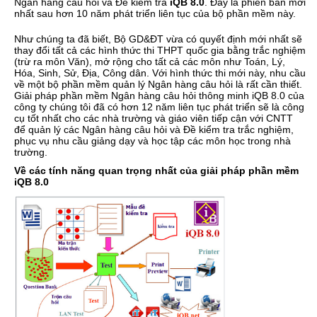
Ngân hàng câu hỏi và Đề kiểm tra
iQB 8.0
. Đây là phiên bản mới
nhất sau hơn 10 năm phát triển liên tục của bộ phần mềm này.
Như chúng ta đã biết, Bộ GD&ĐT vừa có quyết định mới nhất sẽ
thay đổi tất cả các hình thức thi THPT quốc gia bằng trắc nghiệm
(trừ ra môn Văn), mở rộng cho tất cả các môn như Toán, Lý,
Hóa, Sinh, Sử, Địa, Công dân. Với hình thức thi mới này, nhu cầu
về một bộ phần mềm quản lý Ngân hàng câu hỏi là rất cần thiết.
Giải pháp phần mềm Ngân hàng câu hỏi thông minh iQB 8.0 của
công ty chúng tôi đã có hơn 12 năm liên tục phát triển sẽ là công
cụ tốt nhất cho các nhà trường và giáo viên tiếp cận với CNTT
để quản lý các Ngân hàng câu hỏi và Đề kiểm tra trắc nghiệm,
phục vụ nhu cầu giảng dạy và học tập các môn học trong nhà
trường.
Về các tính năng quan trọng nhất của giải pháp phần mềm
iQB 8.0