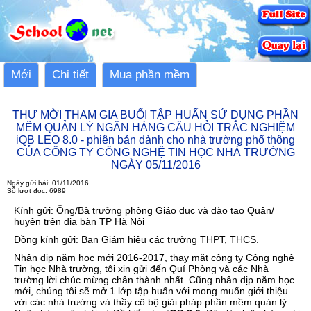
Mới
Chi tiết
Mua phần mềm
THƯ MỜI THAM GIA BUỔI TẬP HUẤN SỬ DỤNG PHẦN
MỀM QUẢN LÝ NGÂN HÀNG CÂU HỎI TRẮC NGHIỆM
iQB LEO 8.0 - phiên bản dành cho nhà trường phổ thông
CỦA CÔNG TY CÔNG NGHỆ TIN HỌC NHÀ TRƯỜNG
NGÀY 05/11/2016
Ngày gửi bài: 01/11/2016
Số lượt đọc: 6989
Kính gửi: Ông/Bà trưởng phòng Giáo dục và đào tạo Quận/
huyện trên địa bàn TP Hà Nội
Đồng kính gửi: Ban Giám hiệu các trường THPT, THCS.
Nhân dịp năm học mới 2016-2017, thay mặt công ty Công nghệ
Tin học Nhà trường, tôi xin gửi đến Quí Phòng và các Nhà
trường lời chúc mừng chân thành nhất. Cũng nhân dịp năm học
mới, chúng tôi sẽ mở 1 lớp tập huấn với mong muốn giới thiệu
với các nhà trường và thầy cô bộ giải pháp phần mềm quản lý