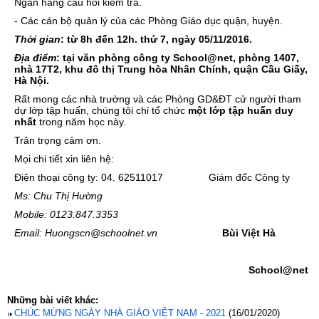
Ngân hàng câu hỏi kiểm tra.
- Các cán bộ quản lý của các Phòng Giáo dục quận, huyện.
Thời gian
:
từ 8h đến 12h.
thứ 7, ngày 05/11/2016.
Địa điểm
: tại văn phòng công ty School@net, phòng 1407,
nhà 17T2, khu đô thị Trung hòa Nhân Chính, quận Cầu Giấy,
Hà Nội.
Rất mong các nhà trường và các Phòng GD&ĐT cử người tham
dự lớp tập huấn, chúng tôi chỉ tổ chức
một lớp tập huấn duy
nhất
trong năm học này.
Trân trọng cảm ơn.
Mọi chi tiết xin liên hệ:
Điện thoại công ty: 04. 62511017
Giám đốc Công ty
Ms: Chu Thị Hường
Mobile: 0123.847.3353
Email: Huongscn@schoolnet.vn
Bùi Việt Hà
School@net
Những bài viết khác:
CHÚC MỪNG NGÀY NHÀ GIÁO VIỆT NAM - 2021
(16/01/2020)