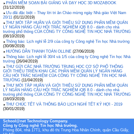
PHẦN MỀM SOẠN BÀI GIẢNG VÀ DẠY HỌC 3D MOZABOOK
(31/12/2019)
Ưu đãi đặc biệt – Thay lời tri ân Chào mừng ngày Nhà giáo Việt Nam
20/11
(01/11/2019)
THƯ MỜI TẬP HUẤN VÀ GIỚI THIỆU SỬ DỤNG PHẦN MỀM QUẢN
LÝ NGÂN HÀNG CÂU HỎI TRẮC NGHIỆM iQB 8.0 - dành cho nhà
trường phổ thông CỦA CÔNG TY CÔNG NGHỆ TIN HỌC NHÀ TRƯỜNG
(08/10/2019)
Thông báo: Lịch nghỉ lễ 2/9 của công ty Công nghệ Tin học Nhà trường
(30/08/2019)
HƯỚNG DẪN THANH TOÁN OLLINE
(27/06/2019)
Thông báo: Lịch nghỉ lễ 30/4 và 1/5 của công ty Công nghệ Tin học Nhà
trường
(26/04/2019)
THƯ GỬI CÁC NHÀ TRƯỜNG TRUNG HỌC CƠ SỞ PHỔ THÔNG
GIỚI THIỆU TRIỂN KHAI CÁC PHẦN MỀM QUẢN LÝ NGÂN HÀNG
CÂU HỎI TRẮC NGHIỆM CỦA CÔNG TY CÔNG NGHỆ TIN HỌC NHÀ
TRƯỜNG
(11/04/2019)
THƯ MỜI TẬP HUẤN VÀ GIỚI THIỆU SỬ DỤNG PHẦN MỀM QUẢN
LÝ NGÂN HÀNG CÂU HỎI TRẮC NGHIỆM iQB 8.0 - dành cho nhà
trường phổ thông CỦA CÔNG TY CÔNG NGHỆ TIN HỌC NHÀ TRƯỜNG
(18/03/2019)
THƯ CHÚC TẾT VÀ THÔNG BÁO LỊCH NGHỈ TẾT KỶ HỢI - 2019
(30/01/2019)
School@net Technology Company.
Công ty Công nghệ Tin học Nhà trường.
Phòng 804, nhà 17T1, khu đô thị Trung Hòa Nhân Chính, quận Cầu Giấy,