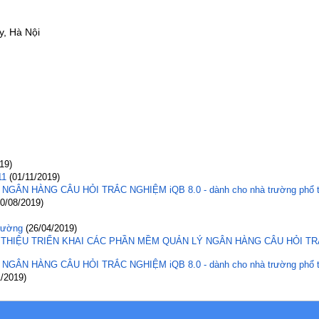
y, Hà Nội
19)
11
(01/11/2019)
GÂN HÀNG CÂU HỎI TRẮC NGHIỆM iQB 8.0 - dành cho nhà trường ph
0/08/2019)
trường
(26/04/2019)
THIỆU TRIỂN KHAI CÁC PHẦN MỀM QUẢN LÝ NGÂN HÀNG CÂU HỎI T
GÂN HÀNG CÂU HỎI TRẮC NGHIỆM iQB 8.0 - dành cho nhà trường ph
/2019)