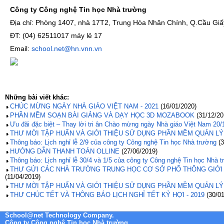
Công ty Công nghệ Tin học Nhà trường
Địa chỉ: Phòng 1407, nhà 17T2, Trung Hòa Nhân Chính, Q.Cầu Giấ
ĐT: (04) 62511017 máy lẻ 17
Email:
school.net@hn.vnn.vn
Những bài viết khác:
CHÚC MỪNG NGÀY NHÀ GIÁO VIỆT NAM - 2021
(16/01/2020)
PHẦN MỀM SOẠN BÀI GIẢNG VÀ DẠY HỌC 3D MOZABOOK
(31/12/20
Ưu đãi đặc biệt – Thay lời tri ân Chào mừng ngày Nhà giáo Việt Nam 20/
THƯ MỜI TẬP HUẤN VÀ GIỚI THIỆU SỬ DỤNG PHẦN MỀM QUẢN LÝ N
Thông báo: Lịch nghỉ lễ 2/9 của công ty Công nghệ Tin học Nhà trường
(3
HƯỚNG DẪN THANH TOÁN OLLINE
(27/06/2019)
Thông báo: Lịch nghỉ lễ 30/4 và 1/5 của công ty Công nghệ Tin học Nhà 
THƯ GỬI CÁC NHÀ TRƯỜNG TRUNG HỌC CƠ SỞ PHỔ THÔNG GIỚI 
(11/04/2019)
THƯ MỜI TẬP HUẤN VÀ GIỚI THIỆU SỬ DỤNG PHẦN MỀM QUẢN LÝ N
THƯ CHÚC TẾT VÀ THÔNG BÁO LỊCH NGHỈ TẾT KỶ HỢI - 2019
(30/01
School@net Technology Company.
Công ty Công nghệ Tin học Nhà trường.