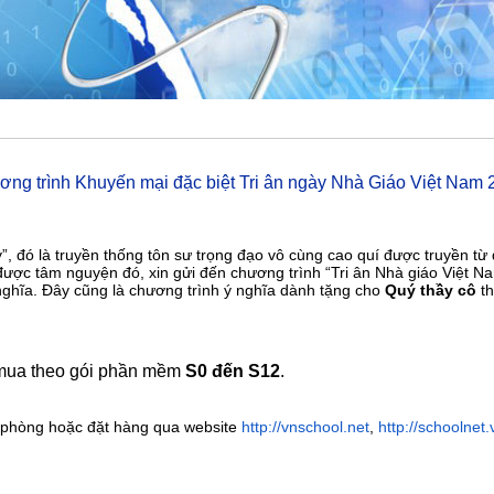
ng trình Khuyến mại đặc biệt Tri ân ngày Nhà Giáo Việt Nam 
”, đó là truyền thống tôn sư trọng đạo vô cùng cao quí được truyền từ
 được tâm nguyện đó, xin gửi đến chương trình “Tri ân Nhà giáo Việt N
ghĩa. Đây cũng là chương trình ý nghĩa dành tặng cho
Quý thầy cô
th
mua theo gói phần mềm
S0 đến S12
.
n phòng hoặc đặt hàng qua website
http://vnschool.net
,
http://schoolnet.