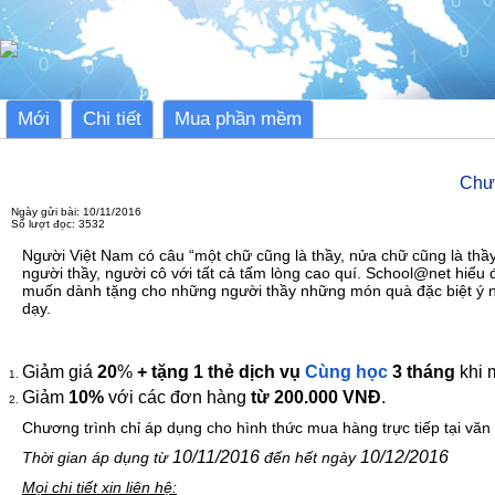
Mới
Chi tiết
Mua phần mềm
Chươ
Ngày gửi bài: 10/11/2016
Số lượt đọc: 3532
Người Việt Nam có câu “một chữ cũng là thầy, nửa chữ cũng là thầy
người thầy, người cô với tất cả tấm lòng cao quí. School@net hiểu
muốn dành tặng cho những người thầy những món quà đặc biệt ý n
dạy.
Giảm giá
20
%
+ tặng 1 thẻ dịch vụ
Cùng học
3 tháng
khi 
Giảm
10%
với các đơn hàng
từ 200.000 VNĐ
.
Chương trình chỉ áp dụng cho hình thức mua hàng trực tiếp tại vă
10/11/2016
10/12/2016
Thời gian áp dụng từ
đến hết ngày
Mọi chi tiết xin liên hệ: